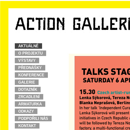
AKTUÁLNĚ
O PROJEKTU
VÝSTAVY
PŘEDNÁŠKY
KONFERENCE
GALERIE
DOTAZNÍK
ZRCADLENÍ
ARMATURKA
ODKAZY
PODPOŘILI NÁS
KONTAKT