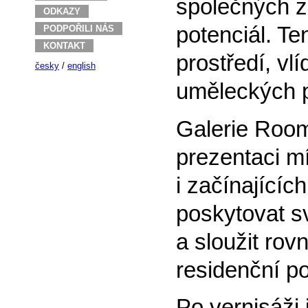
společných 
ODKAZY
potenciál. T
PODPOŘILI NÁS
KONTAKT
prostředí, vl
česky
/
english
uměleckých 
Galerie Room
prezentaci m
i začínajícíc
poskytovat s
a sloužit rov
residenční p
Po vernisáži