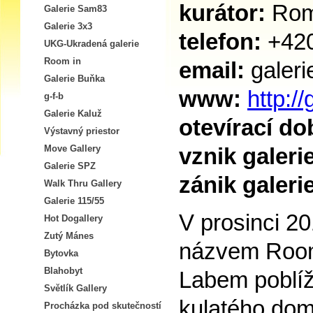
kurátor:
Rom
Galerie Sam83
Galerie 3x3
telefon:
+420
UKG-Ukradená galerie
Room in
email:
galer
Galerie Buňka
www:
http:/
g-f-b
Galerie Kaluž
otevírací do
Výstavný priestor
Move Gallery
vznik galeri
Galerie SPZ
zánik galeri
Walk Thru Gallery
Galerie 115/55
V prosinci 20
Hot Dogallery
Zutý Mánes
názvem Room 
Bytovka
Blahobyt
Labem poblíž
Světlík Gallery
kulatého domu
Procházka pod skutečností