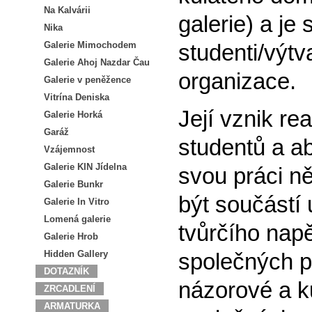
Na Kalvárii
galerie) a je 
Nika
Galerie Mimochodem
studenti/výtv
Galerie Ahoj Nazdar Čau
organizace.
Galerie v peněžence
Vitrína Deniska
Její vznik re
Galerie Horká
Garáž
studentů a ab
Vzájemnost
Galerie KIN Jídelna
svou práci n
Galerie Bunkr
být součástí 
Galerie In Vitro
Lomená galerie
tvůrčího napě
Galerie Hrob
Hidden Gallery
společných p
DOTAZNÍK
názorové a ku
ZRCADLENÍ
ARMATURKA