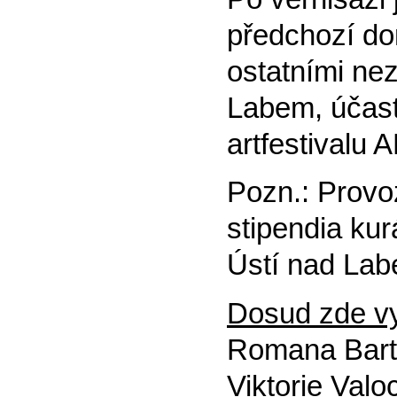
předchozí do
ostatními nez
Labem, účast
artfestivalu 
Pozn.: Provo
stipendia ku
Ústí nad Lab
Dosud zde vy
Romana Bart
Viktorie Val