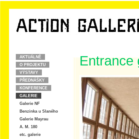
Entrance 
AKTUÁLNĚ
O PROJEKTU
VÝSTAVY
PŘEDNÁŠKY
KONFERENCE
GALERIE
Galerie NF
Benzinka u Slaného
Galerie Mayrau
A. M. 180
etc. galerie