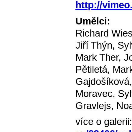
http://vime
Umělci:
Richard Wies
Jiří Thýn, Sy
Mark Ther, J
Pětiletá, Ma
Gajdošíková,
Moravec, Syl
Gravlejs, No
více o galerii