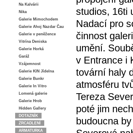
Na Kalvárii
studios, 16ti
Nika
Galerie Mimochodem
Nadací pro s
Galerie Ahoj Nazdar Čau
činnost gale
Galerie v peněžence
Vitrína Deniska
umění. Soubě
Galerie Horká
Garáž
v Entrance i 
Vzájemnost
tovární haly 
Galerie KIN Jídelna
Galerie Bunkr
atmosféru tv
Galerie In Vitro
Lomená galerie
Tereza Sever
Galerie Hrob
poté jim nech
Hidden Gallery
DOTAZNÍK
budoucna by 
ZRCADLENÍ
ARMATURKA