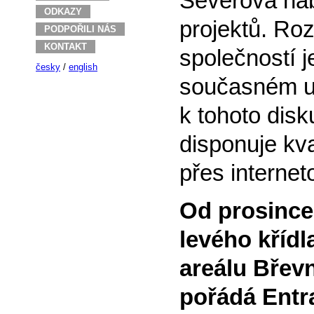
Severová nab
ODKAZY
projektů. Roz
PODPOŘILI NÁS
KONTAKT
společností j
česky
/
english
současném um
k tohoto disk
disponuje kva
přes interne
Od prosince 
levého kříd
areálu Břev
pořádá Entra