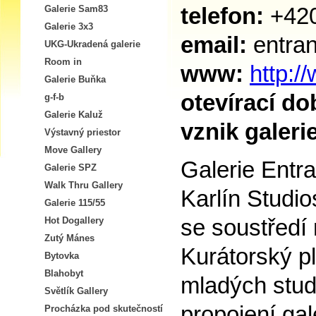
telefon:
+420
Galerie Sam83
Galerie 3x3
email:
entra
UKG-Ukradená galerie
Room in
www:
http:/
Galerie Buňka
otevírací do
g-f-b
Galerie Kaluž
vznik galeri
Výstavný priestor
Move Gallery
Galerie Entr
Galerie SPZ
Walk Thru Gallery
Karlín Studio
Galerie 115/55
se soustředí
Hot Dogallery
Zutý Mánes
Kurátorský p
Bytovka
Blahobyt
mladých stud
Světlík Gallery
propojení gal
Procházka pod skutečností